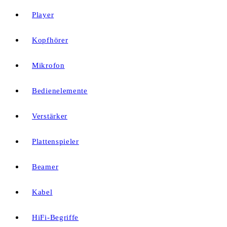
Player
Kopfhörer
Mikrofon
Bedienelemente
Verstärker
Plattenspieler
Beamer
Kabel
HiFi-Begriffe