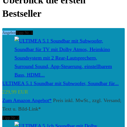
Überblick die ersten
Bestseller
Angebot
Tipp Nr. 1
ULTIMEA 5.1 Soundbar mit Subwoofer, Soundbar für...
229,99 EUR
Zum Amazon Angebot*
Preis inkl. MwSt., zzgl. Versand;
Text u. Bild-Link*
Tipp Nr. 2