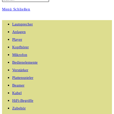
Menü
Schließen
umschalten
Lautsprecher
Anlagen
Player
Kopfhörer
Mikrofon
Bedienelemente
Verstärker
Plattenspieler
Beamer
Kabel
HiFi-Begriffe
Zubehör