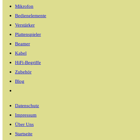
Mikrofon
Bedienelemente
Verstärker
Plattenspieler
Beamer
Kabel
HiFi-Begriffe
Zubehör
Blog
Website-
Suche
Datenschutz
umschalten
Impressum
Über Uns
Startseite