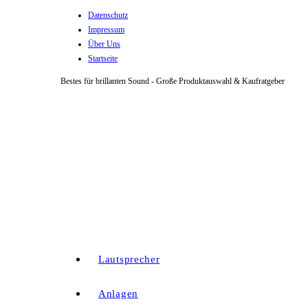
Datenschutz
Zum
Impressum
Inhalt
Über Uns
springen
Startseite
Bestes für brillanten Sound - Große Produktauswahl & Kaufratgeber
Lautsprecher
Anlagen