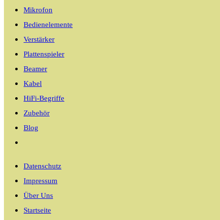
Mikrofon
Bedienelemente
Verstärker
Plattenspieler
Beamer
Kabel
HiFi-Begriffe
Zubehör
Blog
Website-
Suche
Datenschutz
umschalten
Impressum
Über Uns
Startseite