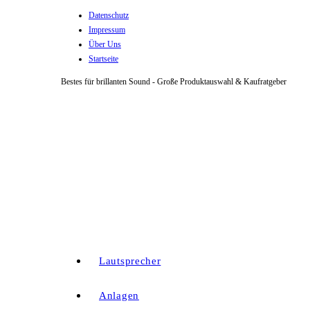
Datenschutz
Zum
Impressum
Inhalt
Über Uns
springen
Startseite
Bestes für brillanten Sound - Große Produktauswahl & Kaufratgeber
Lautsprecher
Anlagen