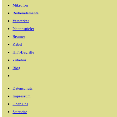
Mikrofon
Bedienelemente
Verstärker
Plattenspieler
Beamer
Kabel
HiFi-Begriffe
Zubehör
Blog
Website-
Suche
Datenschutz
umschalten
Impressum
Über Uns
Startseite