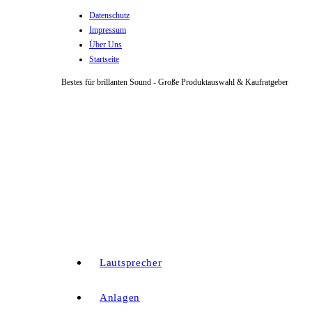
Datenschutz
Zum
Impressum
Inhalt
Über Uns
springen
Startseite
Bestes für brillanten Sound - Große Produktauswahl & Kaufratgeber
Lautsprecher
Anlagen