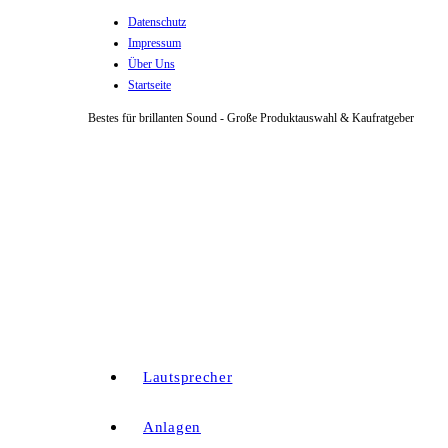
Datenschutz
Zum
Impressum
Inhalt
Über Uns
springen
Startseite
Bestes für brillanten Sound - Große Produktauswahl & Kaufratgeber
Lautsprecher
Anlagen