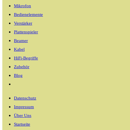
Mikrofon
Bedienelemente
Verstärker
Plattenspieler
Beamer
Kabel
HiFi-Begriffe
Zubehör
Blog
Website-
Suche
Datenschutz
umschalten
Impressum
Über Uns
Startseite