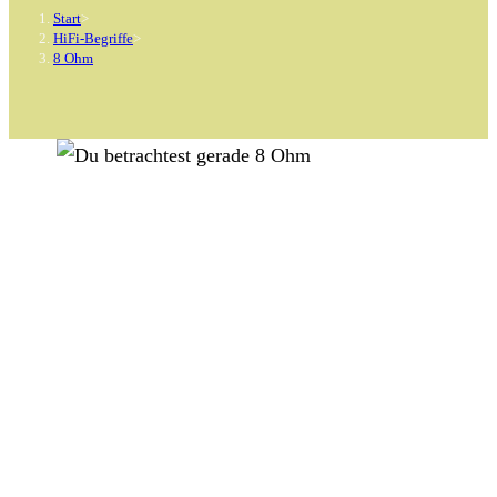
Start
>
HiFi-Begriffe
>
8 Ohm