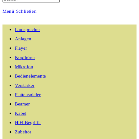
Menü
Schließen
umschalten
Lautsprecher
Anlagen
Player
Kopfhörer
Mikrofon
Bedienelemente
Verstärker
Plattenspieler
Beamer
Kabel
HiFi-Begriffe
Zubehör