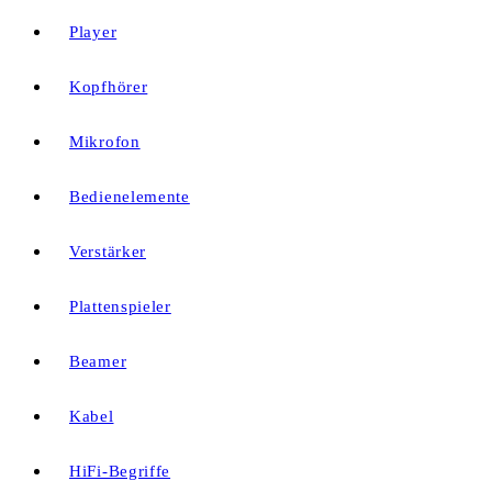
Player
Kopfhörer
Mikrofon
Bedienelemente
Verstärker
Plattenspieler
Beamer
Kabel
HiFi-Begriffe