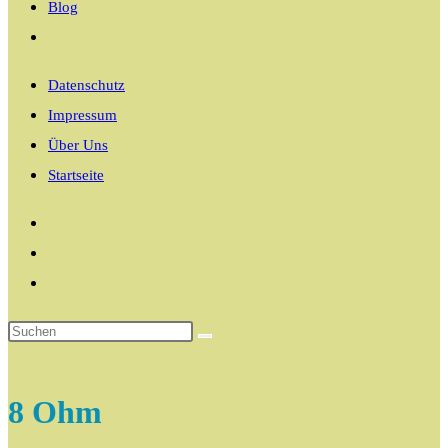
Blog
Website-
Suche
Datenschutz
umschalten
Impressum
Über Uns
Startseite
8 Ohm