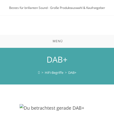
Zum
Bestes für brillanten Sound - Große Produktauswahl & Kaufratgeber
Inhalt
springen
MENÜ
DAB+
>
HiFi-Begriffe
>
DAB+