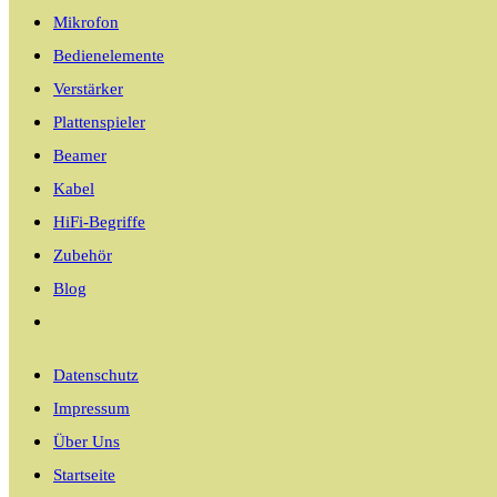
Mikrofon
Bedienelemente
Verstärker
Plattenspieler
Beamer
Kabel
HiFi-Begriffe
Zubehör
Blog
Website-
Suche
Datenschutz
umschalten
Impressum
Über Uns
Startseite