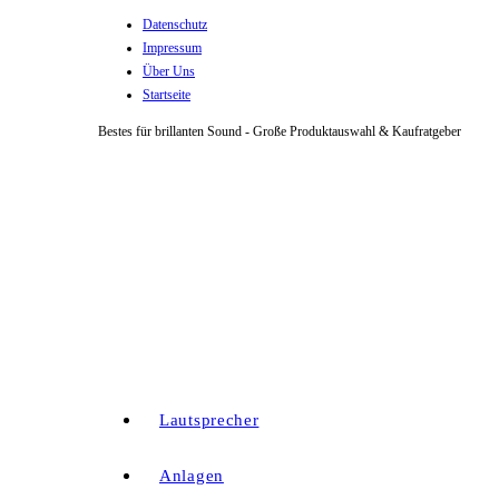
Datenschutz
Zum
Impressum
Inhalt
Über Uns
springen
Startseite
Bestes für brillanten Sound - Große Produktauswahl & Kaufratgeber
Lautsprecher
Anlagen