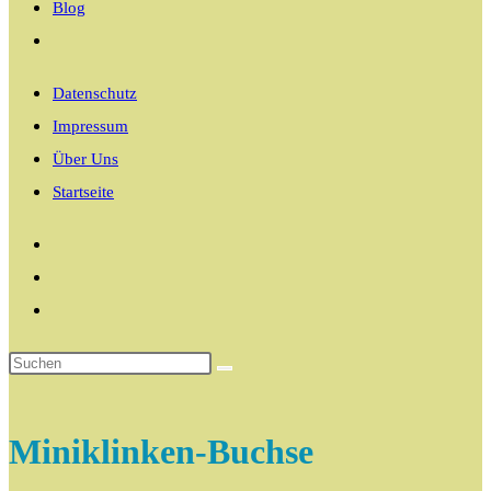
Blog
Website-
Suche
Datenschutz
umschalten
Impressum
Über Uns
Startseite
Miniklinken-Buchse