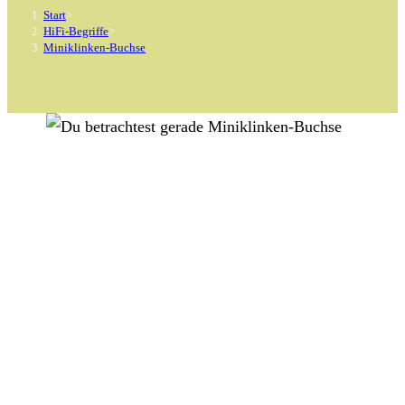
Start
>
HiFi-Begriffe
>
Miniklinken-Buchse