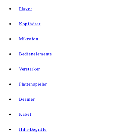
Player
Kopfhörer
Mikrofon
Bedienelemente
Verstärker
Plattenspieler
Beamer
Kabel
HiFi-Begriffe