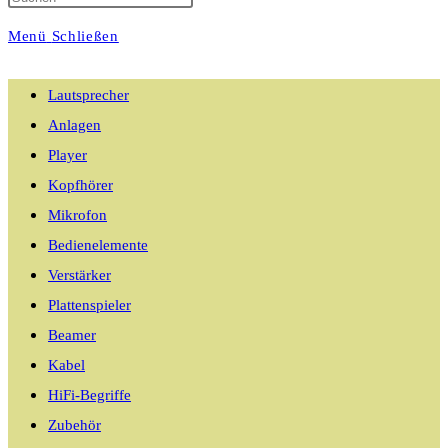
Menü
Schließen
umschalten
Lautsprecher
Anlagen
Player
Kopfhörer
Mikrofon
Bedienelemente
Verstärker
Plattenspieler
Beamer
Kabel
HiFi-Begriffe
Zubehör