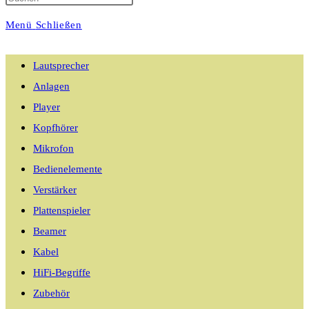
Menü
Schließen
umschalten
Lautsprecher
Anlagen
Player
Kopfhörer
Mikrofon
Bedienelemente
Verstärker
Plattenspieler
Beamer
Kabel
HiFi-Begriffe
Zubehör