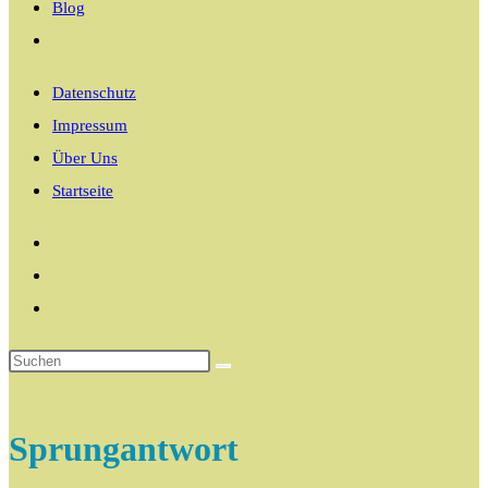
Blog
Website-
Suche
Datenschutz
umschalten
Impressum
Über Uns
Startseite
Sprungantwort