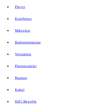
Player
Kopfhörer
Mikrofon
Bedienelemente
Verstärker
Plattenspieler
Beamer
Kabel
HiFi-Begriffe