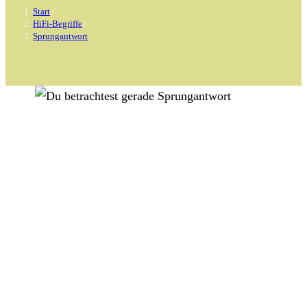
Start
>
HiFi-Begriffe
>
Sprungantwort