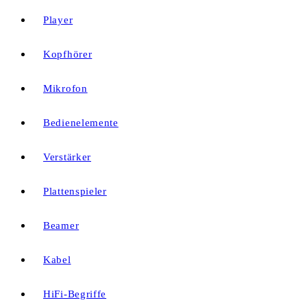
Player
Kopfhörer
Mikrofon
Bedienelemente
Verstärker
Plattenspieler
Beamer
Kabel
HiFi-Begriffe