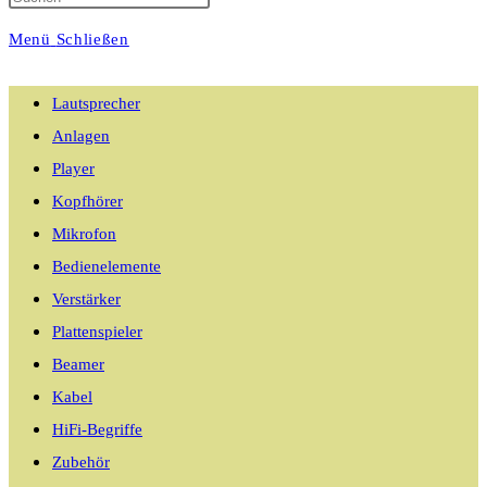
Menü
Schließen
umschalten
Lautsprecher
Anlagen
Player
Kopfhörer
Mikrofon
Bedienelemente
Verstärker
Plattenspieler
Beamer
Kabel
HiFi-Begriffe
Zubehör