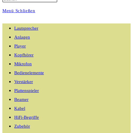
Menü
Schließen
umschalten
Lautsprecher
Anlagen
Player
Kopfhörer
Mikrofon
Bedienelemente
Verstärker
Plattenspieler
Beamer
Kabel
HiFi-Begriffe
Zubehör