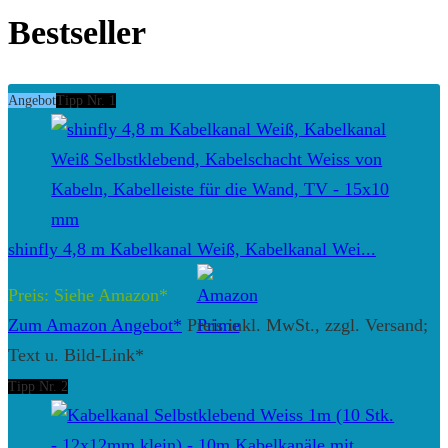
Bestseller
Angebot
Tipp Nr. 1
shinfly 4,8 m Kabelkanal Weiß, Kabelkanal Wei...
Preis: Siehe Amazon*
Zum Amazon Angebot*
Preis inkl. MwSt., zzgl. Versand;
Text u. Bild-Link*
Tipp Nr. 2