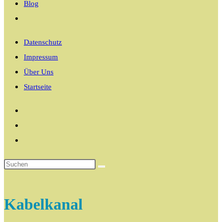
Blog
Website-
Suche
Datenschutz
umschalten
Impressum
Über Uns
Startseite
Kabelkanal