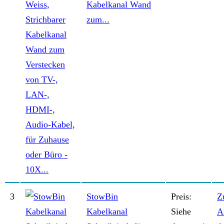
Kabelkanal Wand
zum...
3
StowBin
Preis:
Z
Kabelkanal
Siehe
A