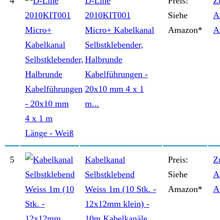
4
D-Line
Preis:
Z
2010KIT001
Siehe
A
Micro+ Kabelkanal
Amazon*
A
Selbstklebender,
Halbrunde
Kabelführungen -
20x10 mm 4 x 1
m...
5
Kabelkanal
Preis:
Z
Selbstklebend
Siehe
A
Weiss 1m (10 Stk. -
Amazon*
A
12x12mm klein) -
10m Kabelkanäle