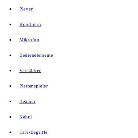
Player
Kopfhörer
Mikrofon
Bedienelemente
Verstärker
Plattenspieler
Beamer
Kabel
HiFi-Begriffe