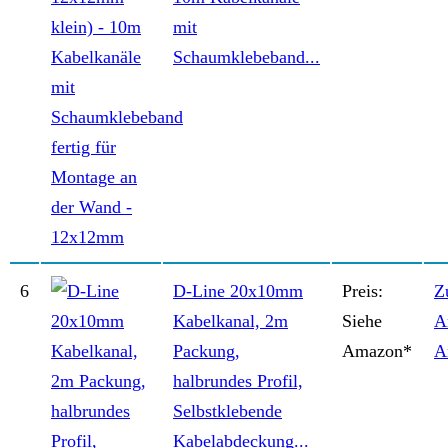
mit
Schaumklebeband...
6
D-Line 20x10mm
Preis:
Z
Kabelkanal, 2m
Siehe
A
Packung,
Amazon*
A
halbrundes Profil,
Selbstklebende
Kabelabdeckung...