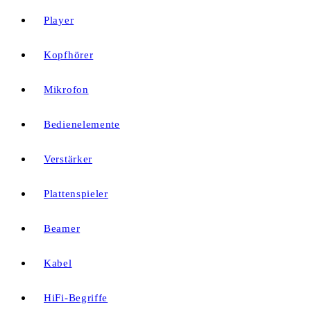
Player
Kopfhörer
Mikrofon
Bedienelemente
Verstärker
Plattenspieler
Beamer
Kabel
HiFi-Begriffe