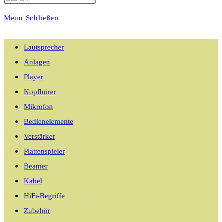
Menü
Schließen
umschalten
Lautsprecher
Anlagen
Player
Kopfhörer
Mikrofon
Bedienelemente
Verstärker
Plattenspieler
Beamer
Kabel
HiFi-Begriffe
Zubehör