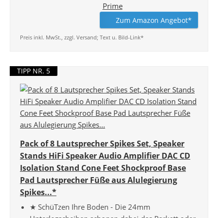
Zum Amazon Angebot*
Preis inkl. MwSt., zzgl. Versand; Text u. Bild-Link*
TIPP NR. 5
Pack of 8 Lautsprecher Spikes Set, Speaker
Stands HiFi Speaker Audio Amplifier DAC CD
Isolation Stand Cone Feet Shockproof Base
Pad Lautsprecher Füße aus Alulegierung
Spikes...*
★ SchüTzen Ihre Boden - Die 24mm