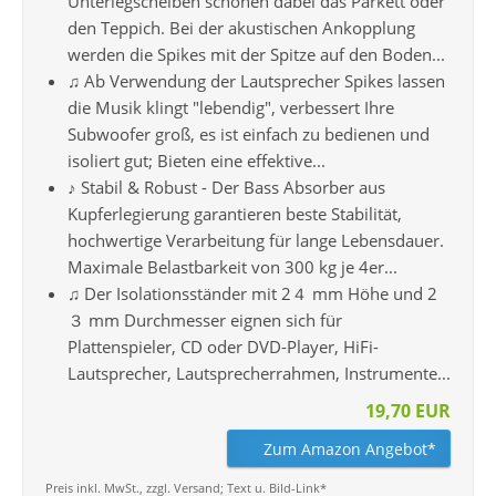
Unterlegscheiben schonen dabei das Parkett oder
den Teppich. Bei der akustischen Ankopplung
werden die Spikes mit der Spitze auf den Boden...
♫ Ab Verwendung der Lautsprecher Spikes lassen
die Musik klingt "lebendig", verbessert Ihre
Subwoofer groß, es ist einfach zu bedienen und
isoliert gut; Bieten eine effektive...
♪ Stabil & Robust - Der Bass Absorber aus
Kupferlegierung garantieren beste Stabilität,
hochwertige Verarbeitung für lange Lebensdauer.
Maximale Belastbarkeit von 300 kg je 4er...
♫ Der Isolationsständer mit 2４ mm Höhe und 2
３ mm Durchmesser eignen sich für
Plattenspieler, CD oder DVD-Player, HiFi-
Lautsprecher, Lautsprecherrahmen, Instrumente...
19,70 EUR
Zum Amazon Angebot*
Preis inkl. MwSt., zzgl. Versand; Text u. Bild-Link*