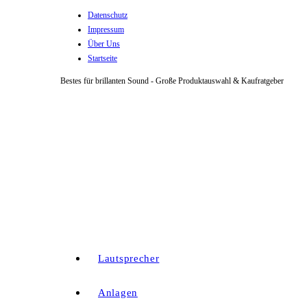
Datenschutz
Zum
Impressum
Inhalt
Über Uns
springen
Startseite
Bestes für brillanten Sound - Große Produktauswahl & Kaufratgeber
Lautsprecher
Anlagen