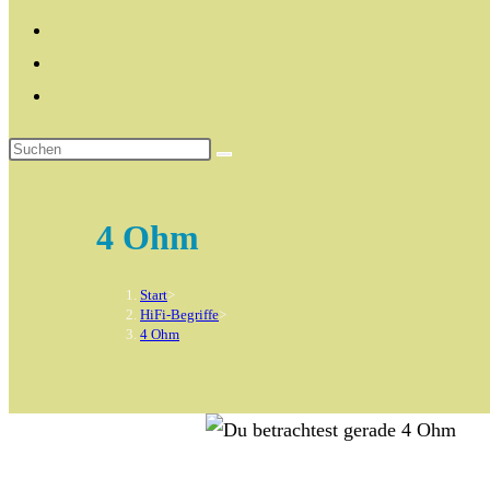
4 Ohm
Start
>
HiFi-Begriffe
>
4 Ohm