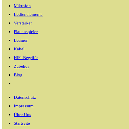
Mikrofon
Bedienelemente
Verstärker
Plattenspieler
Beamer
Kabel
HiFi-Begriffe
Zubehör
Blog
Website-
Suche
Datenschutz
umschalten
Impressum
Über Uns
Startseite