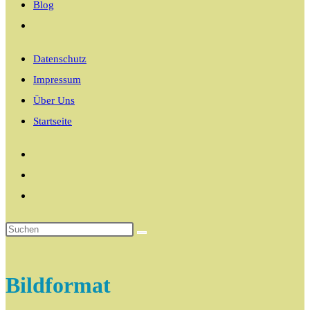
Blog
Website-
Suche
Datenschutz
umschalten
Impressum
Über Uns
Startseite
Bildformat