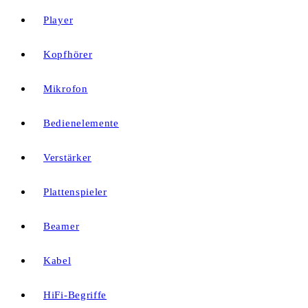
Player
Kopfhörer
Mikrofon
Bedienelemente
Verstärker
Plattenspieler
Beamer
Kabel
HiFi-Begriffe