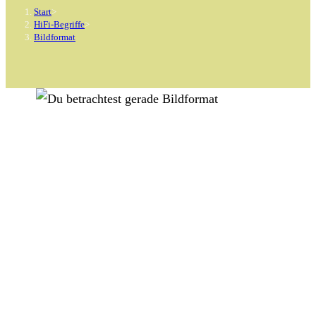
Start
>
HiFi-Begriffe
>
Bildformat