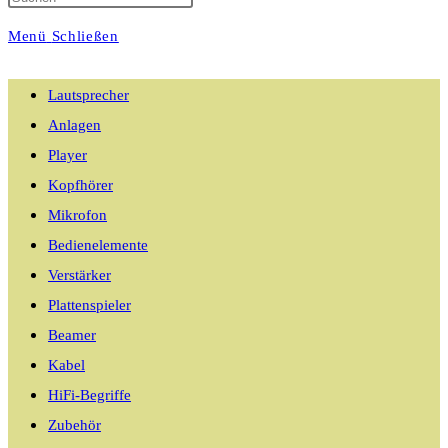
Menü
Schließen
umschalten
Lautsprecher
Anlagen
Player
Kopfhörer
Mikrofon
Bedienelemente
Verstärker
Plattenspieler
Beamer
Kabel
HiFi-Begriffe
Zubehör