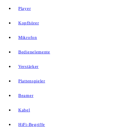
Player
Kopfhörer
Mikrofon
Bedienelemente
Verstärker
Plattenspieler
Beamer
Kabel
HiFi-Begriffe