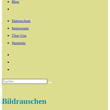
Blog
Website-
Suche
Datenschutz
umschalten
Impressum
Über Uns
Startseite
Bildrauschen