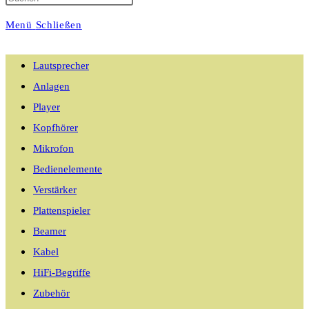
Menü
Schließen
umschalten
Lautsprecher
Anlagen
Player
Kopfhörer
Mikrofon
Bedienelemente
Verstärker
Plattenspieler
Beamer
Kabel
HiFi-Begriffe
Zubehör