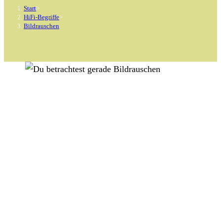
Start
>
HiFi-Begriffe
>
Bildrauschen