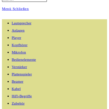
Menü
Schließen
umschalten
Lautsprecher
Anlagen
Player
Kopfhörer
Mikrofon
Bedienelemente
Verstärker
Plattenspieler
Beamer
Kabel
HiFi-Begriffe
Zubehör