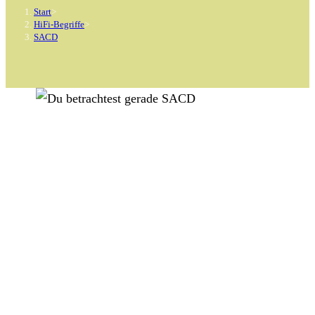
Start
>
HiFi-Begriffe
>
SACD