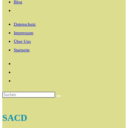
Blog
Website-
Suche
Datenschutz
umschalten
Impressum
Über Uns
Startseite
SACD