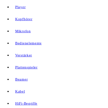
Player
Kopfhörer
Mikrofon
Bedienelemente
Verstärker
Plattenspieler
Beamer
Kabel
HiFi-Begriffe