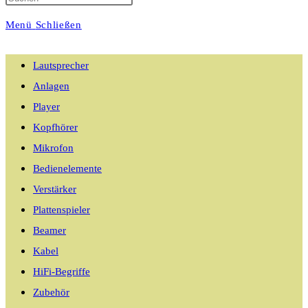
Menü
Schließen
umschalten
Lautsprecher
Anlagen
Player
Kopfhörer
Mikrofon
Bedienelemente
Verstärker
Plattenspieler
Beamer
Kabel
HiFi-Begriffe
Zubehör