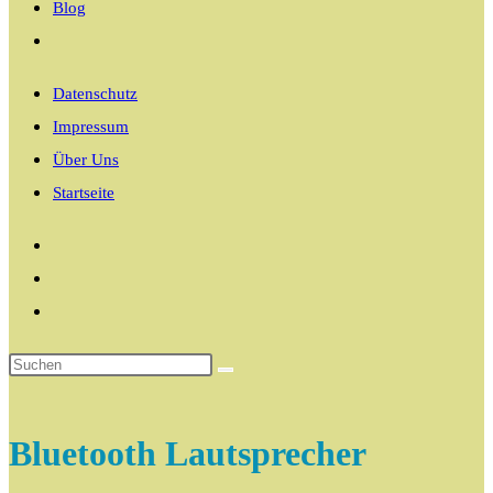
Blog
Website-
Suche
Datenschutz
umschalten
Impressum
Über Uns
Startseite
Bluetooth Lautsprecher