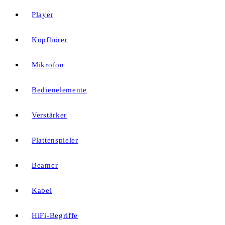
Player
Kopfhörer
Mikrofon
Bedienelemente
Verstärker
Plattenspieler
Beamer
Kabel
HiFi-Begriffe