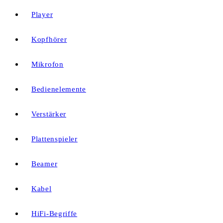
Player
Kopfhörer
Mikrofon
Bedienelemente
Verstärker
Plattenspieler
Beamer
Kabel
HiFi-Begriffe