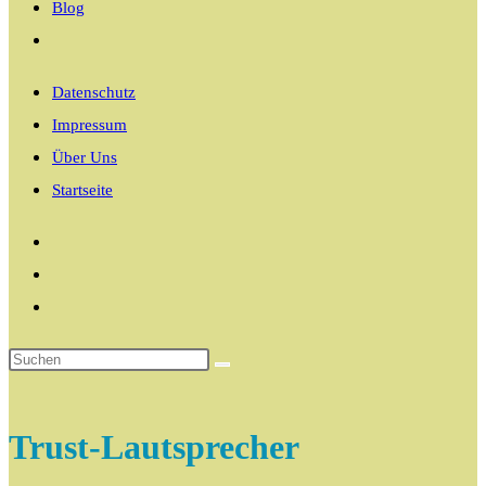
Blog
Website-
Suche
Datenschutz
umschalten
Impressum
Über Uns
Startseite
Trust-Lautsprecher