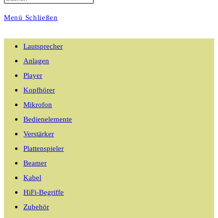
Menü
Schließen
umschalten
Lautsprecher
Anlagen
Player
Kopfhörer
Mikrofon
Bedienelemente
Verstärker
Plattenspieler
Beamer
Kabel
HiFi-Begriffe
Zubehör