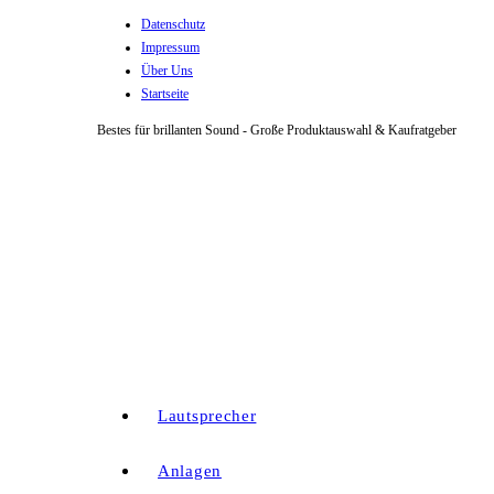
Datenschutz
Zum
Impressum
Inhalt
Über Uns
springen
Startseite
Bestes für brillanten Sound - Große Produktauswahl & Kaufratgeber
Lautsprecher
Anlagen