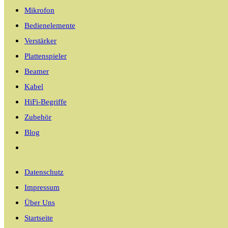
Mikrofon
Bedienelemente
Verstärker
Plattenspieler
Beamer
Kabel
HiFi-Begriffe
Zubehör
Blog
Website-
Suche
Datenschutz
umschalten
Impressum
Über Uns
Startseite